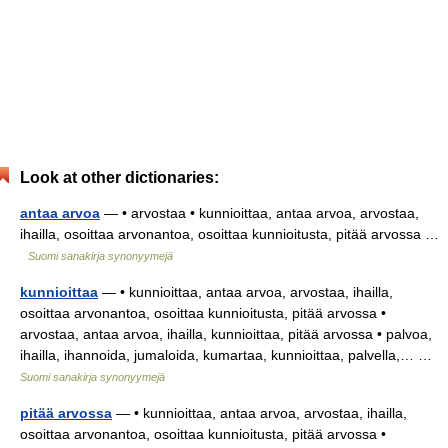
Look at other dictionaries:
antaa arvoa
— • arvostaa • kunnioittaa, antaa arvoa, arvostaa,
ihailla, osoittaa arvonantoa, osoittaa kunnioitusta, pitää arvossa …
Suomi sanakirja synonyymejä
kunnioittaa
— • kunnioittaa, antaa arvoa, arvostaa, ihailla,
osoittaa arvonantoa, osoittaa kunnioitusta, pitää arvossa •
arvostaa, antaa arvoa, ihailla, kunnioittaa, pitää arvossa • palvoa,
ihailla, ihannoida, jumaloida, kumartaa, kunnioittaa, palvella,… …
Suomi sanakirja synonyymejä
pitää arvossa
— • kunnioittaa, antaa arvoa, arvostaa, ihailla,
osoittaa arvonantoa, osoittaa kunnioitusta, pitää arvossa •