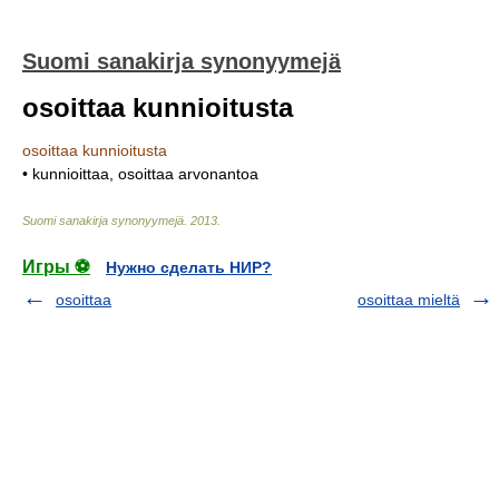
Suomi sanakirja synonyymejä
osoittaa kunnioitusta
osoittaa kunnioitusta
• kunnioittaa, osoittaa arvonantoa
Suomi sanakirja synonyymejä
.
2013
.
Игры ⚽
Нужно сделать НИР?
osoittaa
osoittaa mieltä