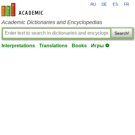
RU
DE
ES
FR
en-academic.com
Academic Dictionaries and Encyclopedias
Search!
Interpretations
Translations
Books
Игры ⚽